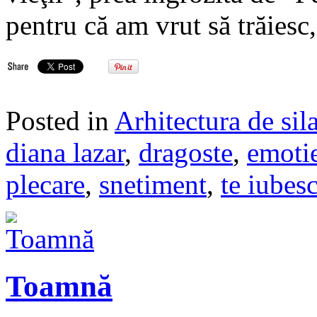
pentru că am vrut să trăies
Posted in
Arhitectura de sil
diana lazar
,
dragoste
,
emoti
plecare
,
snetiment
,
te iubes
Toamnă