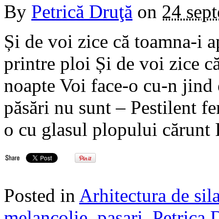
By
Petrică Druţă
on
24 sep
Și de voi zice că toamna-i a
printre ploi Și de voi zice c
noapte Voi face-o cu-n jind 
păsări nu sunt – Pestilent f
o cu glasul plopului cărunt
Posted in
Arhitectura de sil
melancolie
,
pasari
,
Petrica 