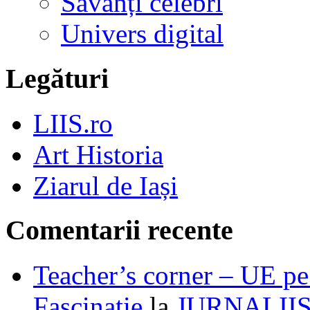
Savanți celebri
Univers digital
Legături
LIIS.ro
Art Historia
Ziarul de Iași
Comentarii recente
Teacher’s corner – UE pe 
Fascinație
la
JURNALII