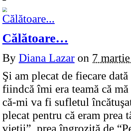
Călătoare…
By
Diana Lazar
on
7 marti
Şi am plecat de fiecare dată
fiindcă îmi era teamă că mă 
că-mi va fi sufletul încătuşa
plecat pentru că eram prea t
vieţii”, prea îngrozită de “