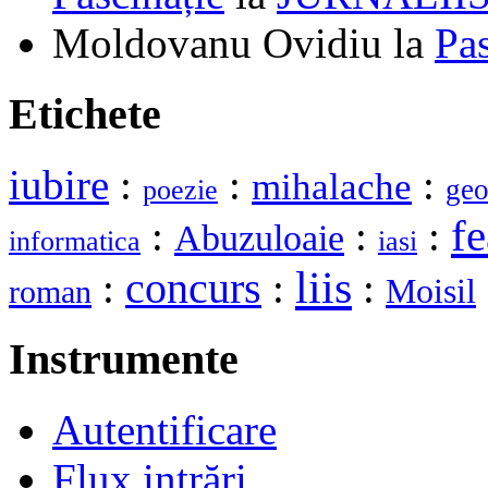
Moldovanu Ovidiu
la
Pa
Etichete
iubire
:
:
:
mihalache
geo
poezie
fe
:
:
:
Abuzuloaie
informatica
iasi
liis
:
concurs
:
:
Moisil
roman
Instrumente
Autentificare
Flux intrări