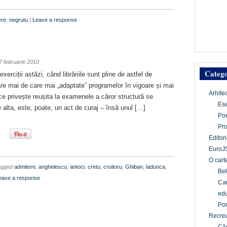
ere
,
negrutu
|
Leave a response
7 februarie 2010
Catego
xerciții astăzi, când librăriile sunt pline de astfel de
are mai de care mai „adaptate” programelor în vigoare și mai
Arhite
ce privește reușita la examenele a căror structură se
Es
 alta, este, poate, un act de curaj – însă unul […]
Po
Pr
Editori
EuroJ
O cart
agged
admitere
,
anghelescu
,
antoci
,
cretu
,
croitoru
,
Ghiban
,
ladunca
,
Bel
eave a response
Car
edu
Por
Recrea