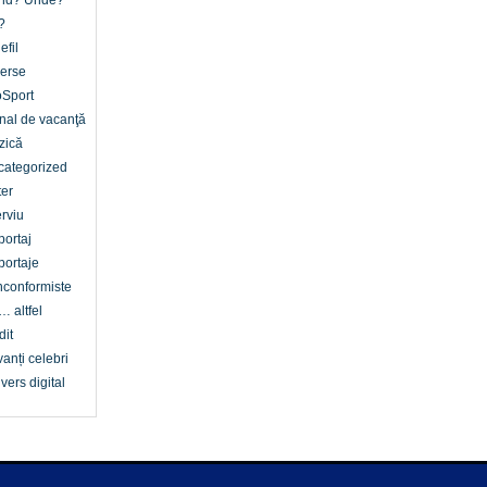
nd? Unde?
?
efil
erse
oSport
nal de vacanţă
zică
categorized
er
erviu
ortaj
ortaje
conformiste
… altfel
dit
anți celebri
vers digital