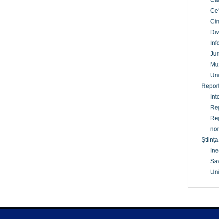
Câ
Ce
Cin
Div
Inf
Jur
Mu
Un
Report
Int
Rep
Rep
non
Ştiinţa
Ine
Sav
Uni