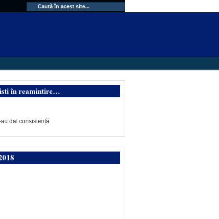
isti în reamintire…
-au dat consistență.
2018