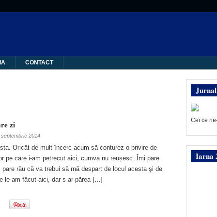
IA
CONTACT
Jurnal
Cei ce ne
re zi
 septembrie 2014
esta. Oricât de mult încerc acum să conturez o privire de
Iarna 
r pe care i-am petrecut aici, cumva nu reușesc. Îmi pare
i pare rău că va trebui să mă despart de locul acesta şi de
re le-am făcut aici, dar s-ar părea […]