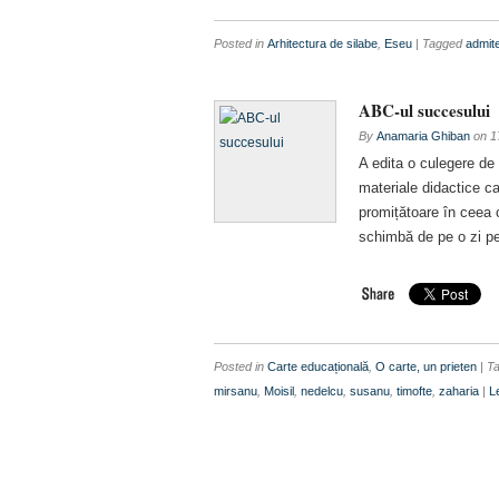
Posted in
Arhitectura de silabe
,
Eseu
| Tagged
admit
ABC-ul succesului
By
Anamaria Ghiban
on
1
A edita o culegere de e
materiale didactice c
promițătoare în ceea 
schimbă de pe o zi pe
Posted in
Carte educațională
,
O carte, un prieten
| T
mirsanu
,
Moisil
,
nedelcu
,
susanu
,
timofte
,
zaharia
|
L