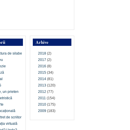
rii
Arhive
ctura de silabe
2018
(2)
eu
2017
(2)
ezie
2016
(8)
oză
2015
(34)
al
2014
(81)
S
2013
(120)
e, un prieten
2012
(77)
etristică
2011
(154)
te
2010
(175)
cațională
2009
(183)
tret de scriitor
ția virtuală