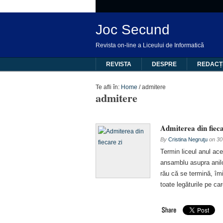
Joc Secund
Revista on-line a Liceului de Informatică
REVISTA
DESPRE
REDACȚ
Te afli în:
Home
/
admitere
admitere
Admiterea din fieca
By
Cristina Negruţu
on
30
Termin liceul anul ac
ansamblu asupra anilo
rău că se termină, îm
toate legăturile pe ca