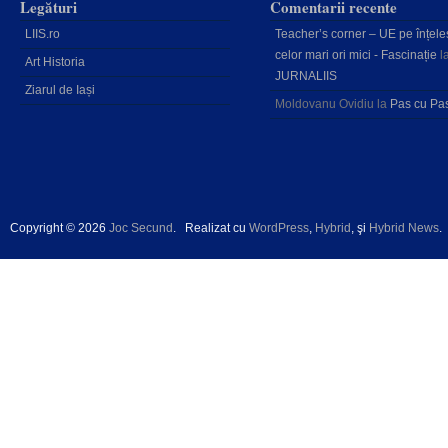
Legături
Comentarii recente
LIIS.ro
Teacher’s corner – UE pe înțele
celor mari ori mici - Fascinație
l
Art Historia
JURNALIIS
Ziarul de Iași
Moldovanu Ovidiu
la
Pas cu Pa
Copyright © 2026
Joc Secund
.
Realizat cu
WordPress
,
Hybrid
, şi
Hybrid News
.