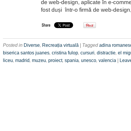
de web-design, aplicate în e-comme
fost duși într-o firmă de web-design
Posted in
Diverse
,
Recreația virtuală
| Tagged
adina romanes
biserica santos juanes
,
cristina fulop
,
cursuri
,
distractie
,
el mig
liceu
,
madrid
,
muzeu
,
proiect
,
spania
,
unesco
,
valencia
|
Leav