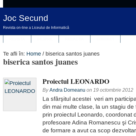
Joc Secund
Revista on-line a Liceului de Informatică
REVISTA
DESPRE
REDACȚIA
CONTACT
Te afli în:
Home
/
biserica santos juanes
biserica santos juanes
Proiectul LEONARDO
By
Andra Dorneanu
on
19 octombrie 2012
La sfârşitul acestei veri am participa
din mai multe clase, la un stagiu de
prin proiectul Leonardo, coordonat
profesoare Adina Romanescu şi Cris
de formare a avut ca scop dezvolt