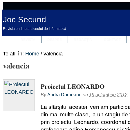
Joc Secund
Revista on-line a Liceului de Informatică
REVISTA
DESPRE
REDACȚIA
CONTACT
Te afli în:
Home
/
valencia
valencia
Proiectul LEONARDO
By
Andra Dorneanu
on
19 octombrie 2012
La sfârşitul acestei veri am participa
din mai multe clase, la un stagiu de
prin proiectul Leonardo, coordonat
profesoare Adina Romanescu şi Cris