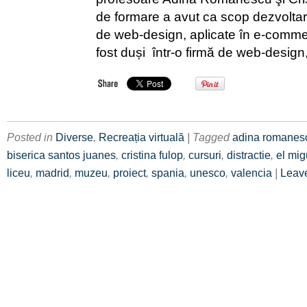
de formare a avut ca scop dezvolt
de web-design, aplicate în e-comme
fost duși într-o firmă de web-design
Posted in
Diverse
,
Recreația virtuală
| Tagged
adina romanes
biserica santos juanes
,
cristina fulop
,
cursuri
,
distractie
,
el mig
liceu
,
madrid
,
muzeu
,
proiect
,
spania
,
unesco
,
valencia
|
Leav