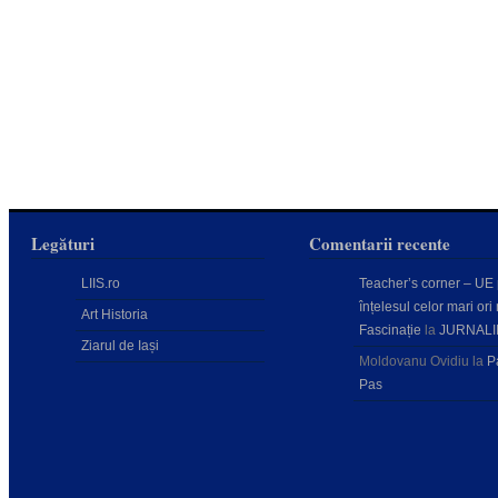
Legături
Comentarii recente
LIIS.ro
Teacher’s corner – UE
înțelesul celor mari ori 
Art Historia
Fascinație
la
JURNALI
Ziarul de Iași
Moldovanu Ovidiu
la
P
Pas