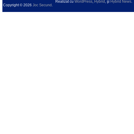
Realizat cu
WordPress
,
Hybrid
, şi
Hybrid News
.
Copyright © 2026
Joc Secund
.