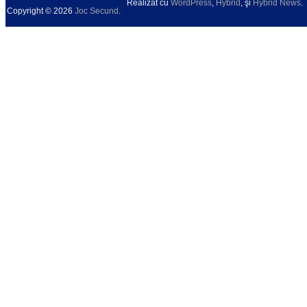
Realizat cu
WordPress
,
Hybrid
, şi
Hybrid News
.
Copyright © 2026
Joc Secund
.