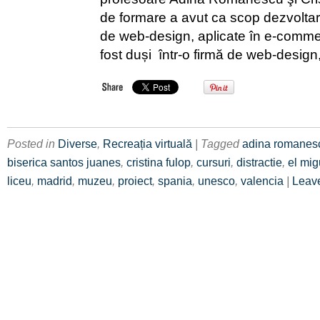
de formare a avut ca scop dezvolt
de web-design, aplicate în e-comme
fost duși într-o firmă de web-design
Posted in
Diverse
,
Recreația virtuală
| Tagged
adina romanes
biserica santos juanes
,
cristina fulop
,
cursuri
,
distractie
,
el mig
liceu
,
madrid
,
muzeu
,
proiect
,
spania
,
unesco
,
valencia
|
Leav