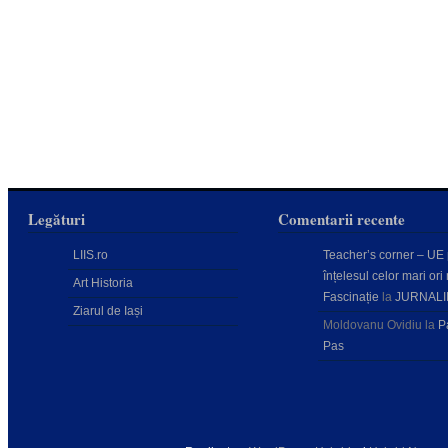
Legături
Comentarii recente
LIIS.ro
Teacher’s corner – UE
înțelesul celor mari ori 
Art Historia
Fascinație
la
JURNALI
Ziarul de Iași
Moldovanu Ovidiu
la
P
Pas