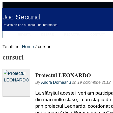
Joc Secund
Revista on-line a Liceului de Informatică
REVISTA
DESPRE
REDACȚIA
CONTACT
Te afli în:
Home
/
cursuri
cursuri
Proiectul LEONARDO
By
Andra Dorneanu
on
19 octombrie 2012
La sfârşitul acestei veri am participa
din mai multe clase, la un stagiu de
prin proiectul Leonardo, coordonat
profesoare Adina Romanescu şi Cris