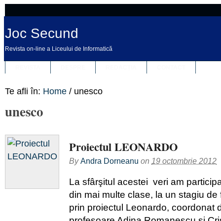
Joc Secund
Revista on-line a Liceului de Informatică
REVISTA
DESPRE
REDACȚIA
CONTACT
Te afli în:
Home
/
unesco
unesco
Proiectul LEONARDO
By
Andra Dorneanu
on
19 octombrie 2012
La sfârşitul acestei veri am participa
din mai multe clase, la un stagiu de
prin proiectul Leonardo, coordonat
profesoare Adina Romanescu şi Cris