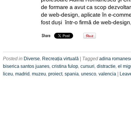
de formare a avut ca scop dezvolt
de web-design, aplicate în e-comme
fost duși într-o firmă de web-design
Posted in
Diverse
,
Recreația virtuală
| Tagged
adina romanes
biserica santos juanes
,
cristina fulop
,
cursuri
,
distractie
,
el mig
liceu
,
madrid
,
muzeu
,
proiect
,
spania
,
unesco
,
valencia
|
Leav