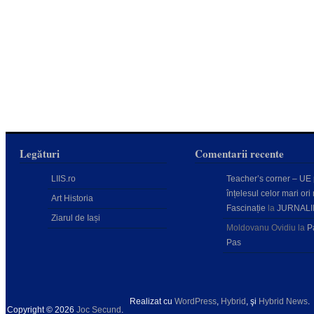
Legături
Comentarii recente
LIIS.ro
Teacher’s corner – UE
înțelesul celor mari ori 
Art Historia
Fascinație
la
JURNALI
Ziarul de Iași
Moldovanu Ovidiu
la
P
Pas
Realizat cu
WordPress
,
Hybrid
, şi
Hybrid News
.
Copyright © 2026
Joc Secund
.