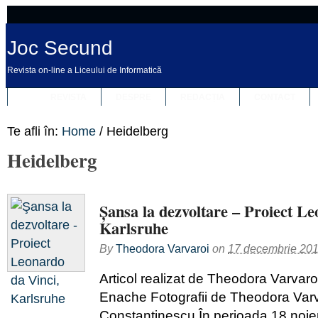
Joc Secund
Revista on-line a Liceului de Informatică
REVISTA
DESPRE
REDACȚIA
CONTACT
Te afli în:
Home
/
Heidelberg
Heidelberg
Şansa la dezvoltare – Proiect Le
Karlsruhe
By
Theodora Varvaroi
on
17 decembrie 20
Articol realizat de Theodora Varvaro
Enache Fotografii de Theodora Varv
Constantinescu În perioada 18 noie