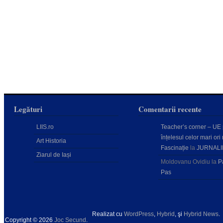
Legături
Comentarii recente
LIIS.ro
Teacher’s corner – UE
înțelesul celor mari ori 
Art Historia
Fascinație
la
JURNALI
Ziarul de Iași
Moldovanu Ovidiu
la
P
Pas
Realizat cu
WordPress
,
Hybrid
, şi
Hybrid News
.
Copyright © 2026
Joc Secund
.