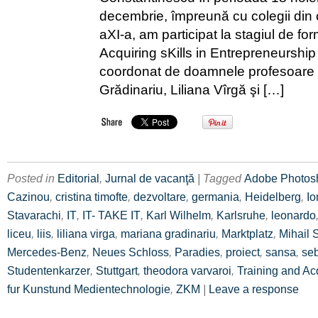
decembrie, împreună cu colegii din c
aXI-a, am participat la stagiul de fo
Acquiring sKills in Entrepreneurship
coordonat de doamnele profesoare
Grădinariu, Liliana Vîrgă şi […]
Posted in
Editorial
,
Jurnal de vacanţă
| Tagged
Adobe Photos
Cazinou
,
cristina timofte
,
dezvoltare
,
germania
,
Heidelberg
,
Io
Stavarachi
,
IT
,
IT- TAKE IT
,
Karl Wilhelm
,
Karlsruhe
,
leonardo
liceu
,
liis
,
liliana virga
,
mariana gradinariu
,
Marktplatz
,
Mihail 
Mercedes-Benz
,
Neues Schloss
,
Paradies
,
proiect
,
sansa
,
se
Studentenkarzer
,
Stuttgart
,
theodora varvaroi
,
Training and Acq
fur Kunstund Medientechnologie
,
ZKM
|
Leave a response