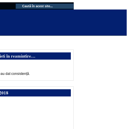
isti în reamintire…
-au dat consistență.
2018