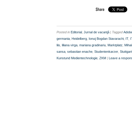
Posted in
Editorial
,
Jurnal de vacanţă
| Tagged
Adobe
germania
,
Heidelberg
,
Ionuţ Bogdan Stavarachi
,
IT
,
I
liis
,
liliana virga
,
mariana gradinariu
,
Marktplatz
,
Mihai
sansa
,
sebastian enache
,
Studentenkarzer
,
Stuttgart
Kunstund Medientechnologie
,
ZKM
|
Leave a respon