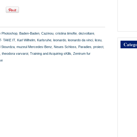
 Photoshop
,
Baden-Baden
,
Cazinou
,
cristina timofte
,
dezvoltare
,
T- TAKE IT
,
Karl Wilhelm
,
Karlsruhe
,
leonardo
,
leonardo da vinci
,
liceu
,
Catego
l Stourdza
,
muzeul Mercedes-Benz
,
Neues Schloss
,
Paradies
,
proiect
,
,
theodora varvaroi
,
Training and Acquiring sKills
,
Zentrum fur
se