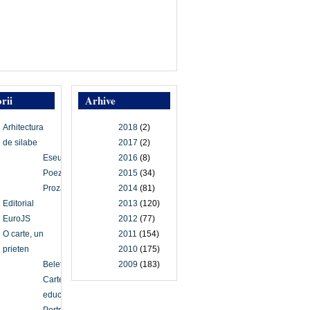
rii
Arhive
Arhitectura
2018
(2)
de silabe
2017
(2)
Eseu
2016
(8)
Poezie
2015
(34)
Proză
2014
(81)
Editorial
2013
(120)
EuroJS
2012
(77)
O carte, un
2011
(154)
prieten
2010
(175)
Beletristică
2009
(183)
Carte
educațională