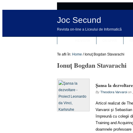
Joc Secund
Revista on-line a Liceului de Informatică
REVISTA
DESPRE
R
Te afli în:
Home
/
Ionuţ Bogdan Stavarachi
Ionuţ Bogdan Stavarachi
Şansa la dezvoltar
By
Theodora Varvaroi
on
Articol realizat de T
Varvaroi şi Sebastian
împreună cu colegii di
Training and Acquirin
doamnele profesoare M