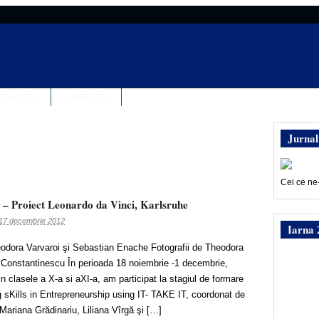
EDACȚIA
CONTACT
Jurnal
Cei ce ne
e – Proiect Leonardo da Vinci, Karlsruhe
17 decembrie 2012
Iarna 
heodora Varvaroi şi Sebastian Enache Fotografii de Theodora
 Constantinescu În perioada 18 noiembrie -1 decembrie,
n clasele a X-a si aXI-a, am participat la stagiul de formare
g sKills in Entrepreneurship using IT- TAKE IT, coordonat de
ariana Grădinariu, Liliana Vîrgă şi […]