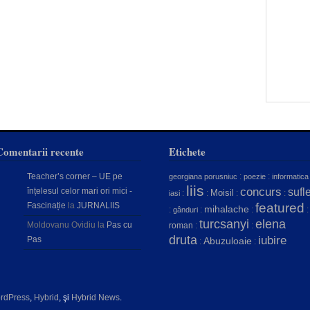
Comentarii recente
Etichete
Teacher’s corner – UE pe
:
:
georgiana porusniuc
poezie
informatica
liis
concurs
înțelesul celor mari ori mici -
sufle
Moisil
:
:
:
:
iasi
Fascinație
la
JURNALIIS
featured
mihalache
:
:
:
:
gânduri
turcsanyi
elena
Moldovanu Ovidiu
la
Pas cu
roman
:
:
druta
iubire
Pas
Abuzuloaie
:
:
rdPress
,
Hybrid
, şi
Hybrid News
.