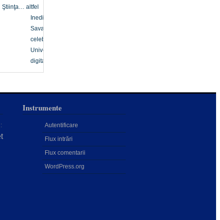
Ştiinţa… altfel
Inedit
Savanți
celebri
Univers
digital
Instrumente
:
Autentificare
t
Flux intrări
Flux comentarii
WordPress.org