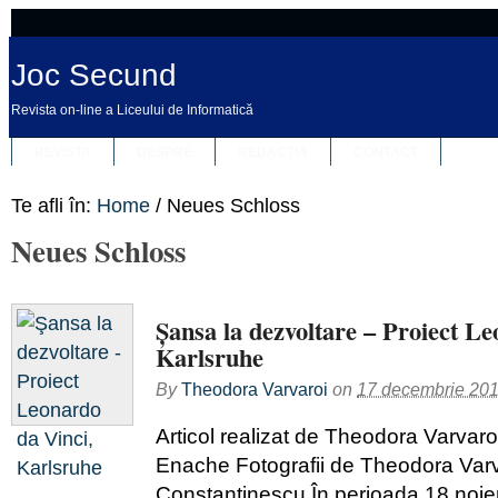
Joc Secund
Revista on-line a Liceului de Informatică
REVISTA
DESPRE
REDACȚIA
CONTACT
Te afli în:
Home
/
Neues Schloss
Neues Schloss
Şansa la dezvoltare – Proiect Le
Karlsruhe
By
Theodora Varvaroi
on
17 decembrie 20
Articol realizat de Theodora Varvaro
Enache Fotografii de Theodora Varv
Constantinescu În perioada 18 noie