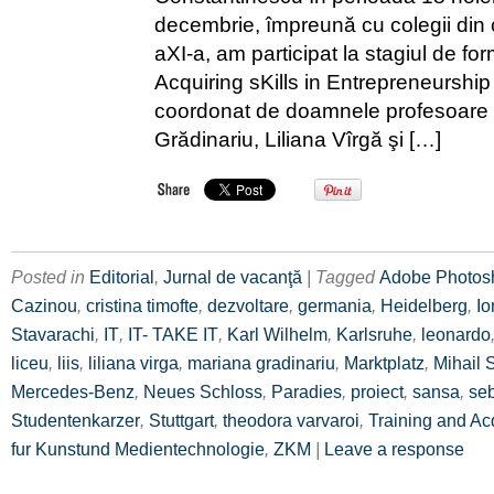
decembrie, împreună cu colegii din c
aXI-a, am participat la stagiul de fo
Acquiring sKills in Entrepreneurship
coordonat de doamnele profesoare
Grădinariu, Liliana Vîrgă şi […]
Posted in
Editorial
,
Jurnal de vacanţă
| Tagged
Adobe Photos
Cazinou
,
cristina timofte
,
dezvoltare
,
germania
,
Heidelberg
,
Io
Stavarachi
,
IT
,
IT- TAKE IT
,
Karl Wilhelm
,
Karlsruhe
,
leonardo
liceu
,
liis
,
liliana virga
,
mariana gradinariu
,
Marktplatz
,
Mihail 
Mercedes-Benz
,
Neues Schloss
,
Paradies
,
proiect
,
sansa
,
se
Studentenkarzer
,
Stuttgart
,
theodora varvaroi
,
Training and Acq
fur Kunstund Medientechnologie
,
ZKM
|
Leave a response