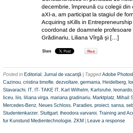
decembrie, împreună cu colegii din c
aXI-a, am participat la stagiul de fo
Acquiring sKills in Entrepreneurship
coordonat de doamnele profesoare
Grădinariu, Liliana Vîrgă şi […]
Posted in
Editorial
,
Jurnal de vacanţă
| Tagged
Adobe Photos
Cazinou
,
cristina timofte
,
dezvoltare
,
germania
,
Heidelberg
,
Io
Stavarachi
,
IT
,
IT- TAKE IT
,
Karl Wilhelm
,
Karlsruhe
,
leonardo
liceu
,
liis
,
liliana virga
,
mariana gradinariu
,
Marktplatz
,
Mihail 
Mercedes-Benz
,
Neues Schloss
,
Paradies
,
proiect
,
sansa
,
se
Studentenkarzer
,
Stuttgart
,
theodora varvaroi
,
Training and Acq
fur Kunstund Medientechnologie
,
ZKM
|
Leave a response