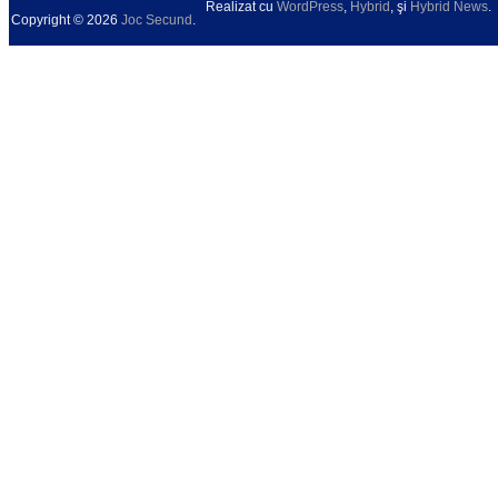
Realizat cu
WordPress
,
Hybrid
, şi
Hybrid News
.
Copyright © 2026
Joc Secund
.