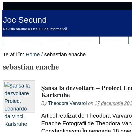
Joc Secund
Revista on-line a Liceului de Informatică
REVISTA
DESPRE
REDACȚIA
CONTACT
Te afli în:
Home
/
sebastian enache
sebastian enache
Şansa la dezvoltare – Proiect Le
Karlsruhe
By
Theodora Varvaroi
on
17 decembrie 20
Articol realizat de Theodora Varvaro
Enache Fotografii de Theodora Varv
Constantinescu În perioada 18 noie