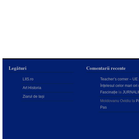
Legături
Comentarii recente
LIIS.ro
Teacher’s corner – UE
înțelesul celor mari ori 
Art Historia
Fascinație
la
JURNALI
Ziarul de Iași
Moldovanu Ovidiu
la
P
Pas