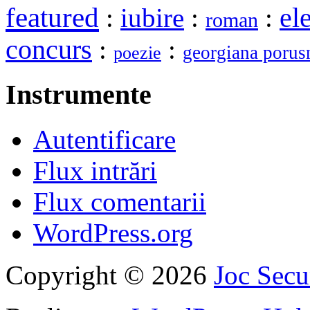
featured
el
:
iubire
:
:
roman
concurs
:
:
georgiana porus
poezie
Instrumente
Autentificare
Flux intrări
Flux comentarii
WordPress.org
Copyright © 2026
Joc Sec