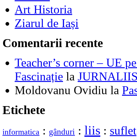
Art Historia
Ziarul de Iași
Comentarii recente
Teacher’s corner – UE pe 
Fascinație
la
JURNALII
Moldovanu Ovidiu
la
Pa
Etichete
liis
:
:
:
suflet
gânduri
informatica