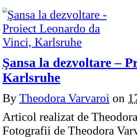
Şansa la dezvoltare – P
Karlsruhe
By
Theodora Varvaroi
on
1
Articol realizat de Theodor
Fotografii de Theodora Varv