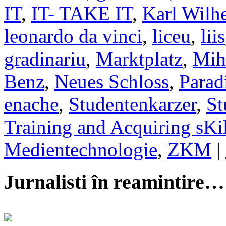
IT
,
IT- TAKE IT
,
Karl Wilh
leonardo da vinci
,
liceu
,
liis
gradinariu
,
Marktplatz
,
Mih
Benz
,
Neues Schloss
,
Parad
enache
,
Studentenkarzer
,
St
Training and Acquiring sKil
Medientechnologie
,
ZKM
|
Jurnalisti în reamintire…