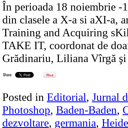
În perioada 18 noiembrie -1
din clasele a X-a si aXI-a, a
Training and Acquiring sKil
TAKE IT, coordonat de doa
Grădinariu, Liliana Vîrgă ş
Posted in
Editorial
,
Jurnal 
Photoshop
,
Baden-Baden
,
C
dezvoltare
,
germania
,
Heide