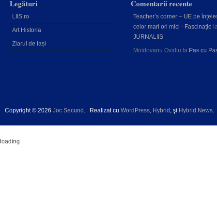
Legături
Comentarii recente
LIIS.ro
Teacher’s corner – UE pe înțele
celor mari ori mici - Fascinație
l
Art Historia
JURNALIIS
Ziarul de Iași
Moldovanu Ovidiu
la
Pas cu Pa
Copyright © 2026
Joc Secund
.
Realizat cu
WordPress
,
Hybrid
, şi
Hybrid News
.
loading