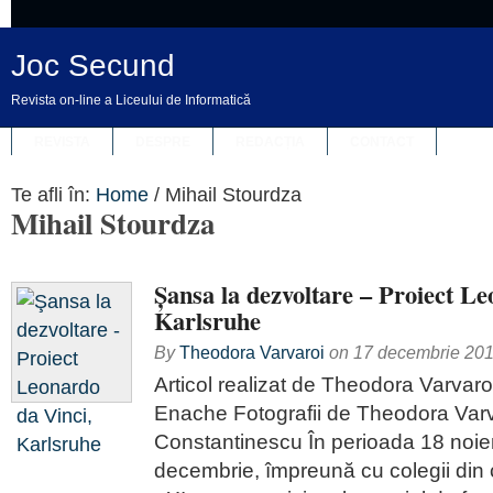
Joc Secund
Revista on-line a Liceului de Informatică
REVISTA
DESPRE
REDACȚIA
CONTACT
Te afli în:
Home
/
Mihail Stourdza
Mihail Stourdza
Şansa la dezvoltare – Proiect Le
Karlsruhe
By
Theodora Varvaroi
on
17 decembrie 20
Articol realizat de Theodora Varvaro
Enache Fotografii de Theodora Varv
Constantinescu În perioada 18 noie
decembrie, împreună cu colegii din c