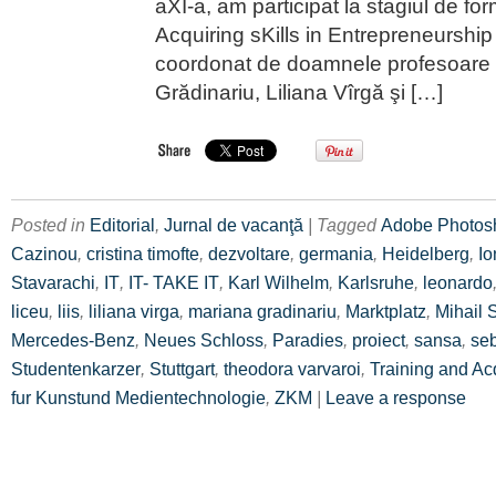
aXI-a, am participat la stagiul de fo
Acquiring sKills in Entrepreneurship
coordonat de doamnele profesoare
Grădinariu, Liliana Vîrgă şi […]
Posted in
Editorial
,
Jurnal de vacanţă
| Tagged
Adobe Photos
Cazinou
,
cristina timofte
,
dezvoltare
,
germania
,
Heidelberg
,
Io
Stavarachi
,
IT
,
IT- TAKE IT
,
Karl Wilhelm
,
Karlsruhe
,
leonardo
liceu
,
liis
,
liliana virga
,
mariana gradinariu
,
Marktplatz
,
Mihail 
Mercedes-Benz
,
Neues Schloss
,
Paradies
,
proiect
,
sansa
,
se
Studentenkarzer
,
Stuttgart
,
theodora varvaroi
,
Training and Acq
fur Kunstund Medientechnologie
,
ZKM
|
Leave a response