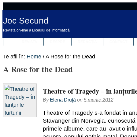
Joc Secund
Revista on-line a Liceului de Informatică
REVISTA
DESPRE
REDACȚIA
CONTACT
Te afli în:
Home
/
A Rose for the Dead
A Rose for the Dead
Theatre of Tragedy – în lanţurile
By
Elena Druţă
on
5 martie 2012
Theatre of Tragedy s-a fondat în anu
Stavanger din Norvegia, cunoscută 
primele albume, care au avut o infl
asupra genului gothic metal. Denumi