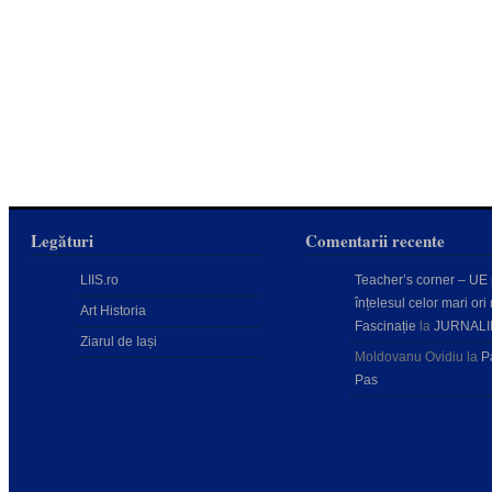
Legături
Comentarii recente
LIIS.ro
Teacher’s corner – UE
înțelesul celor mari ori 
Art Historia
Fascinație
la
JURNALI
Ziarul de Iași
Moldovanu Ovidiu
la
P
Pas