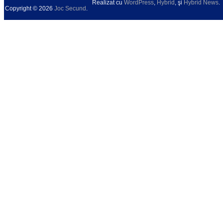
Realizat cu
WordPress
,
Hybrid
, şi
Hybrid News
.
Copyright © 2026
Joc Secund
.