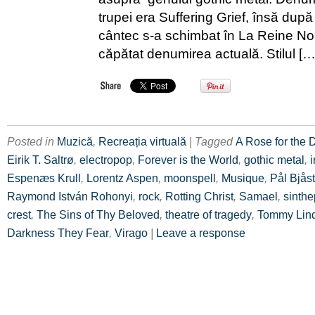
trupei era Suffering Grief, însă după
cântec s-a schimbat în La Reine Noir
căpătat denumirea actuală. Stilul […
Posted in
Muzică
,
Recreația virtuală
| Tagged
A Rose for the 
Eirik T. Saltrø
,
electropop
,
Forever is the World
,
gothic metal
,
i
Espenæs Krull
,
Lorentz Aspen
,
moonspell
,
Musique
,
Pål Bjås
Raymond István Rohonyi
,
rock
,
Rotting Christ
,
Samael
,
sinth
crest
,
The Sins of Thy Beloved
,
theatre of tragedy
,
Tommy Lin
Darkness They Fear
,
Virago
|
Leave a response