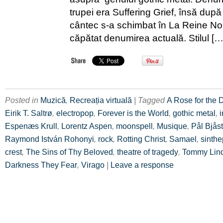
trupei era Suffering Grief, însă după
cântec s-a schimbat în La Reine Noir
căpătat denumirea actuală. Stilul […
Posted in
Muzică
,
Recreația virtuală
| Tagged
A Rose for the 
Eirik T. Saltrø
,
electropop
,
Forever is the World
,
gothic metal
,
i
Espenæs Krull
,
Lorentz Aspen
,
moonspell
,
Musique
,
Pål Bjås
Raymond István Rohonyi
,
rock
,
Rotting Christ
,
Samael
,
sinth
crest
,
The Sins of Thy Beloved
,
theatre of tragedy
,
Tommy Lin
Darkness They Fear
,
Virago
|
Leave a response