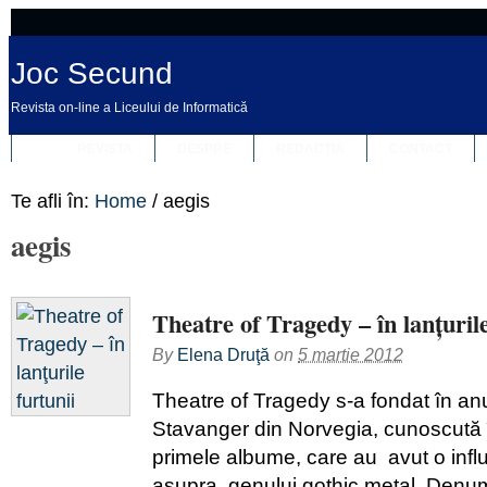
Joc Secund
Revista on-line a Liceului de Informatică
REVISTA
DESPRE
REDACȚIA
CONTACT
Te afli în:
Home
/
aegis
aegis
Theatre of Tragedy – în lanţurile
By
Elena Druţă
on
5 martie 2012
Theatre of Tragedy s-a fondat în anu
Stavanger din Norvegia, cunoscută 
primele albume, care au avut o infl
asupra genului gothic metal. Denumi