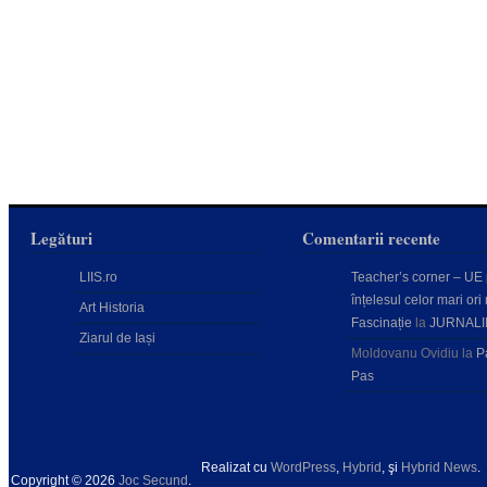
Legături
Comentarii recente
LIIS.ro
Teacher’s corner – UE
înțelesul celor mari ori 
Art Historia
Fascinație
la
JURNALI
Ziarul de Iași
Moldovanu Ovidiu
la
P
Pas
Realizat cu
WordPress
,
Hybrid
, şi
Hybrid News
.
Copyright © 2026
Joc Secund
.