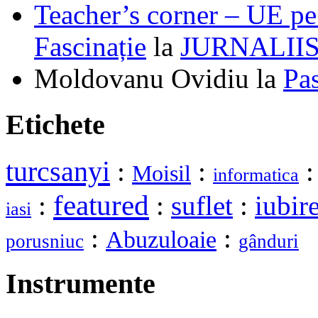
Teacher’s corner – UE pe 
Fascinație
la
JURNALII
Moldovanu Ovidiu
la
Pa
Etichete
turcsanyi
:
:
Moisil
informatica
featured
:
:
suflet
:
iubir
iasi
:
:
Abuzuloaie
porusniuc
gânduri
Instrumente