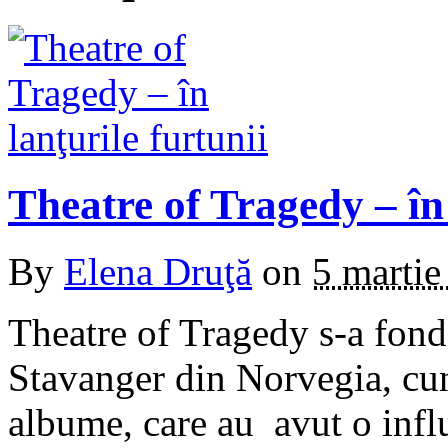
Theatre of Tragedy – în 
By
Elena Druţă
on
5 martie
Theatre of Tragedy s-a fond
Stavanger din Norvegia, cun
albume, care au avut o infl