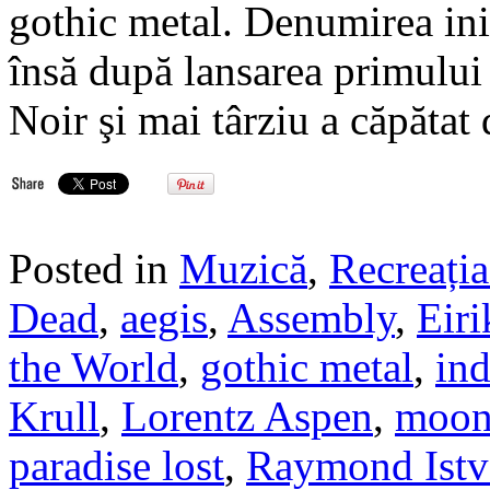
gothic metal. Denumirea iniţ
însă după lansarea primului
Noir şi mai târziu a căpătat
Posted in
Muzică
,
Recreația
Dead
,
aegis
,
Assembly
,
Eiri
the World
,
gothic metal
,
ind
Krull
,
Lorentz Aspen
,
moon
paradise lost
,
Raymond Istv