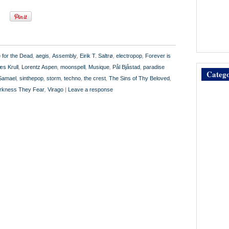
 for the Dead
,
aegis
,
Assembly
,
Eirik T. Saltrø
,
electropop
,
Forever is
æs Krull
,
Lorentz Aspen
,
moonspell
,
Musique
,
Pål Bjåstad
,
paradise
Catego
Samael
,
sinthepop
,
storm
,
techno
,
the crest
,
The Sins of Thy Beloved
,
arkness They Fear
,
Virago
|
Leave a response