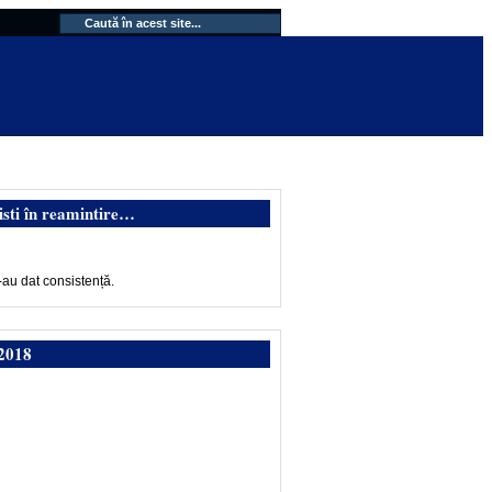
isti în reamintire…
-au dat consistență.
2018