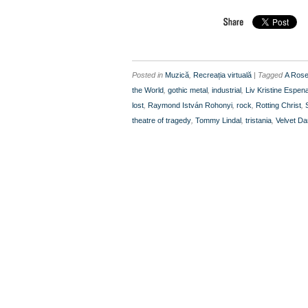
Posted in
Muzică
,
Recreația virtuală
| Tagged
A Rose
the World
,
gothic metal
,
industrial
,
Liv Kristine Espen
lost
,
Raymond István Rohonyi
,
rock
,
Rotting Christ
,
theatre of tragedy
,
Tommy Lindal
,
tristania
,
Velvet D