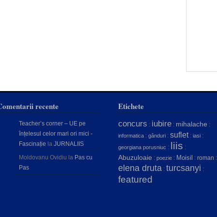
Comentarii recente
Etichete
concurs
iubire
Teacher’s corner – UE pe
mihalache
:
:
:
înțelesul celor mari ori mici -
suflet
:
:
:
:
informatica
gânduri
iasi
liis
Fascinație
la
JURNALIIS
:
:
georgiana porusniuc
Abuzuloaie
Moldovanu Ovidiu
la
Pas cu
Moisil
:
:
:
roman
:
poezie
elena druta
turcsanyi
Pas
:
:
featured