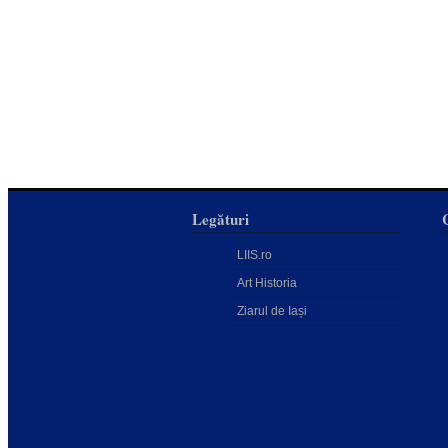
Legături
LIIS.ro
Art Historia
Ziarul de Iași