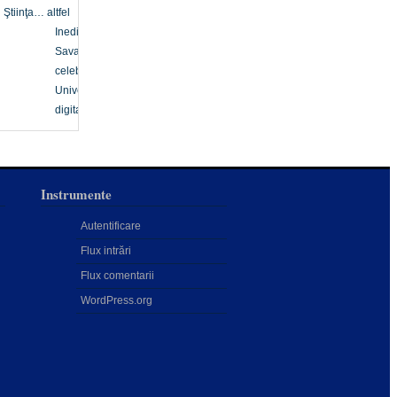
Ştiinţa… altfel
Inedit
Savanți
celebri
Univers
digital
Instrumente
Autentificare
Flux intrări
Flux comentarii
WordPress.org