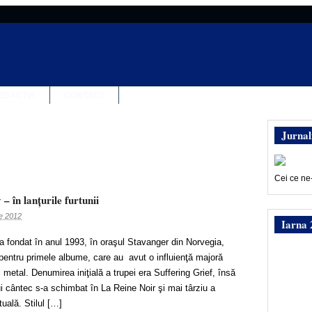
EDACȚIA
CONTACT
Jurnal
Cei ce ne
– în lanţurile furtunii
ie 2012
Iarna 
a fondat în anul 1993, în oraşul Stavanger din Norvegia,
pentru primele albume, care au avut o influienţă majoră
metal. Denumirea iniţială a trupei era Suffering Grief, însă
i cântec s-a schimbat în La Reine Noir şi mai târziu a
uală. Stilul […]