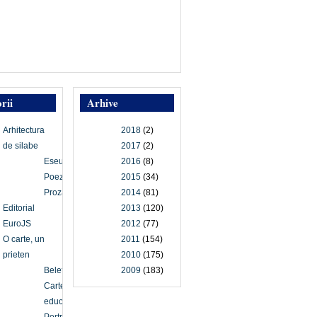
rii
Arhive
Arhitectura
2018
(2)
de silabe
2017
(2)
Eseu
2016
(8)
Poezie
2015
(34)
Proză
2014
(81)
Editorial
2013
(120)
EuroJS
2012
(77)
O carte, un
2011
(154)
prieten
2010
(175)
Beletristică
2009
(183)
Carte
educațională