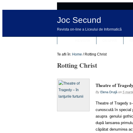
Joc Secund
Revista on-line a Liceului de Informatică
REVISTA
DESPRE
R
Te afli în:
Home
/
Rotting Christ
Rotting Christ
Theatre of Tragedy 
By
Elena Druţă
on
5 mart
Theatre of Tragedy s-
cunoscută în special 
asupra genului gothic 
după lansarea primulu
căpătat denumirea act