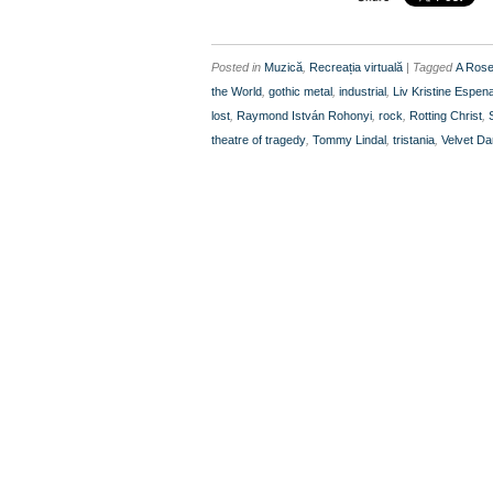
Posted in
Muzică
,
Recreația virtuală
| Tagged
A Rose
the World
,
gothic metal
,
industrial
,
Liv Kristine Espen
lost
,
Raymond István Rohonyi
,
rock
,
Rotting Christ
,
theatre of tragedy
,
Tommy Lindal
,
tristania
,
Velvet D