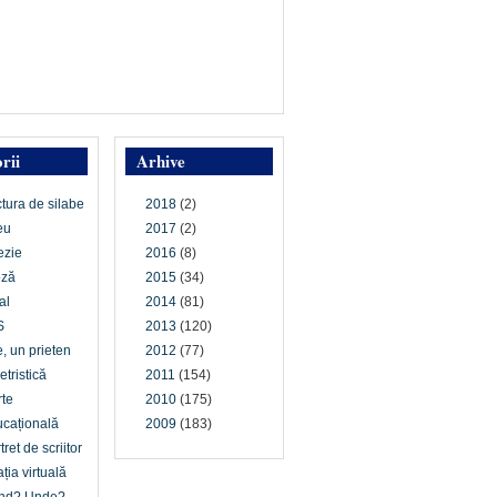
rii
Arhive
ctura de silabe
2018
(2)
eu
2017
(2)
ezie
2016
(8)
oză
2015
(34)
al
2014
(81)
S
2013
(120)
e, un prieten
2012
(77)
etristică
2011
(154)
te
2010
(175)
cațională
2009
(183)
tret de scriitor
ția virtuală