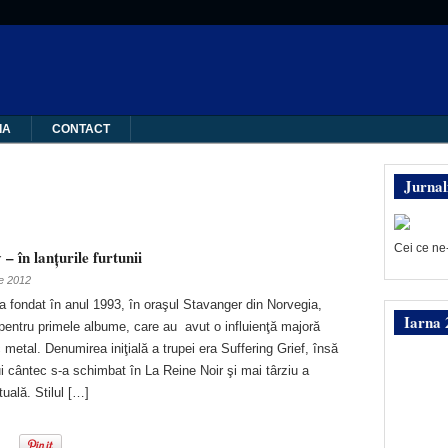
IA
CONTACT
Jurnal
Cei ce ne
– în lanţurile furtunii
ie 2012
a fondat în anul 1993, în oraşul Stavanger din Norvegia,
Iarna 
pentru primele albume, care au avut o influienţă majoră
metal. Denumirea iniţială a trupei era Suffering Grief, însă
i cântec s-a schimbat în La Reine Noir şi mai târziu a
uală. Stilul […]