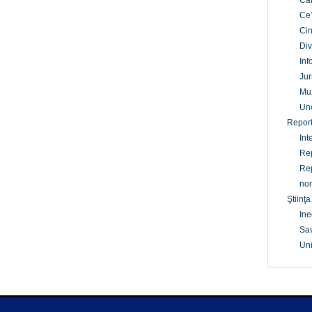
Câ
Ce
Cin
Div
Inf
Jur
Mu
Un
Report
Int
Rep
Rep
non
Ştiinţa
Ine
Sav
Uni