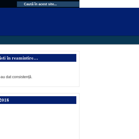
isti în reamintire…
-au dat consistență.
2018