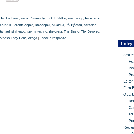
 for the Dead
,
aegis
,
Assembly
,
Eirik T. Saltrø
,
electropop
,
Forever is
æs Krull
,
Lorentz Aspen
,
moonspell
,
Musique
,
Pål Bjåstad
,
paradise
Samael
,
sinthepop
,
storm
,
techno
,
the crest
,
The Sins of Thy Beloved
,
arkness They Fear
,
Virago
|
Leave a response
Catego
Arhite
Es
Po
Pr
Editori
EuroJ
O cart
Bel
Car
edu
Por
Recrea