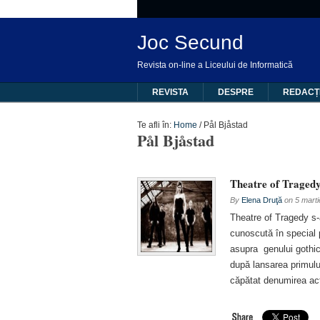
Joc Secund
Revista on-line a Liceului de Informatică
REVISTA
DESPRE
REDACȚ
Te afli în:
Home
/
Pål Bjåstad
Pål Bjåstad
Theatre of Tragedy 
By
Elena Druţă
on
5 mart
Theatre of Tragedy s-
cunoscută în special 
asupra genului gothic 
după lansarea primulu
căpătat denumirea act