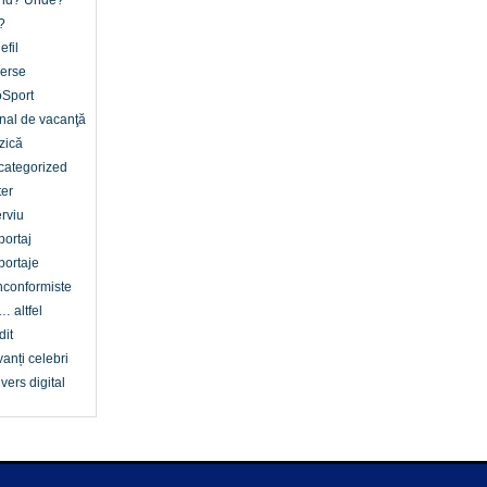
nd? Unde?
?
efil
erse
oSport
nal de vacanţă
zică
categorized
er
erviu
ortaj
ortaje
conformiste
… altfel
dit
anți celebri
vers digital