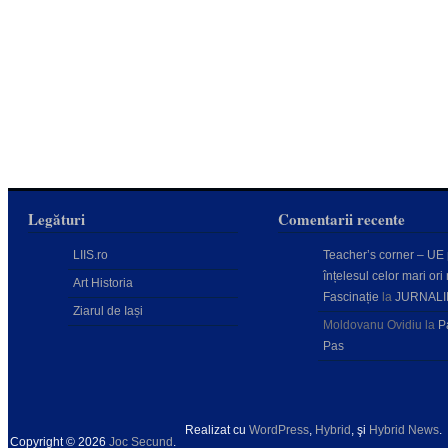
Legături
Comentarii recente
LIIS.ro
Teacher’s corner – UE
înțelesul celor mari ori 
Art Historia
Fascinație
la
JURNALI
Ziarul de Iași
Moldovanu Ovidiu
la
P
Pas
Realizat cu
WordPress
,
Hybrid
, şi
Hybrid News
.
Copyright © 2026
Joc Secund
.