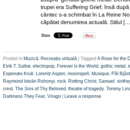
trupei era Suffering Grief, însă după
cântec s-a schimbat în La Reine Noir
căpătat denumirea actuală. Stilul […
Posted in
Muzică
,
Recreația virtuală
| Tagged
A Rose for the 
Eirik T. Saltrø
,
electropop
,
Forever is the World
,
gothic metal
,
i
Espenæs Krull
,
Lorentz Aspen
,
moonspell
,
Musique
,
Pål Bjås
Raymond István Rohonyi
,
rock
,
Rotting Christ
,
Samael
,
sinth
crest
,
The Sins of Thy Beloved
,
theatre of tragedy
,
Tommy Lin
Darkness They Fear
,
Virago
|
Leave a response