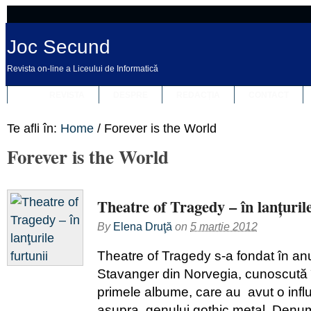
Joc Secund
Revista on-line a Liceului de Informatică
REVISTA
DESPRE
REDACȚIA
CONTACT
Te afli în:
Home
/
Forever is the World
Forever is the World
Theatre of Tragedy – în lanţurile
By
Elena Druţă
on
5 martie 2012
Theatre of Tragedy s-a fondat în anu
Stavanger din Norvegia, cunoscută 
primele albume, care au avut o infl
asupra genului gothic metal. Denumi