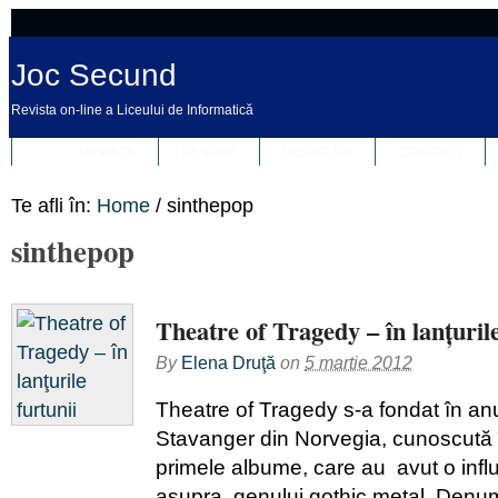
Joc Secund
Revista on-line a Liceului de Informatică
REVISTA
DESPRE
REDACȚIA
CONTACT
Te afli în:
Home
/
sinthepop
sinthepop
Theatre of Tragedy – în lanţurile
By
Elena Druţă
on
5 martie 2012
Theatre of Tragedy s-a fondat în anu
Stavanger din Norvegia, cunoscută 
primele albume, care au avut o infl
asupra genului gothic metal. Denumi