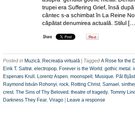
trupei era Suffering Grief, însă după
cântec s-a schimbat în La Reine Noir
căpătat denumirea actuală. Stilul […
Posted in
Muzică
,
Recreația virtuală
| Tagged
A Rose for the 
Eirik T. Saltrø
,
electropop
,
Forever is the World
,
gothic metal
,
i
Espenæs Krull
,
Lorentz Aspen
,
moonspell
,
Musique
,
Pål Bjås
Raymond István Rohonyi
,
rock
,
Rotting Christ
,
Samael
,
sinth
crest
,
The Sins of Thy Beloved
,
theatre of tragedy
,
Tommy Lin
Darkness They Fear
,
Virago
|
Leave a response