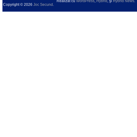
Realizat cu
WordPress
,
Hybrid
, şi
Hybrid News
.
Copyright © 2026
Joc Secund
.