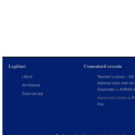
Legături
Comentarii recente
LIIS.ro
Teacher’s corner – UE
înțelesul celor mari ori 
Art Historia
Fascinație
la
JURNALI
Ziarul de Iași
Moldovanu Ovidiu
la
P
Pas