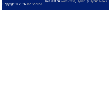
Realizat cu
WordPress
,
Hybrid
, şi
Hybrid News
.
Copyright © 2026
Joc Secund
.