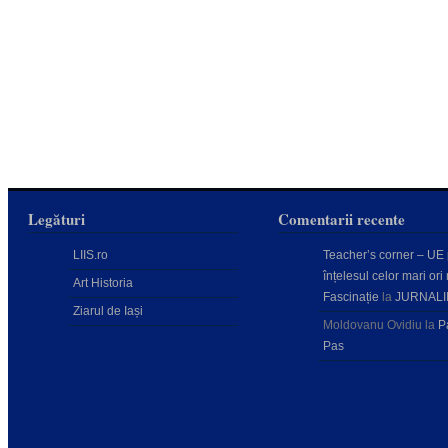
Legături
Comentarii recente
LIIS.ro
Teacher’s corner – UE
înțelesul celor mari ori 
Art Historia
Fascinație
la
JURNALI
Ziarul de Iași
Moldovanu Ovidiu
la
P
Pas