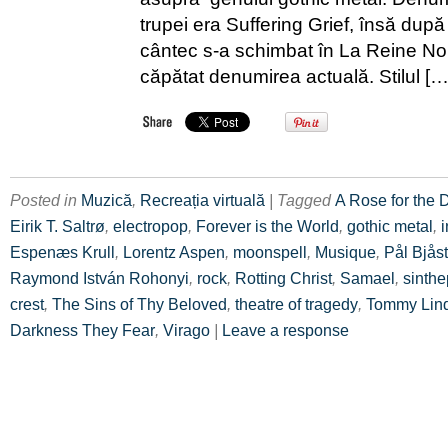
trupei era Suffering Grief, însă după
cântec s-a schimbat în La Reine Noir
căpătat denumirea actuală. Stilul […
Posted in
Muzică
,
Recreația virtuală
| Tagged
A Rose for the 
Eirik T. Saltrø
,
electropop
,
Forever is the World
,
gothic metal
,
i
Espenæs Krull
,
Lorentz Aspen
,
moonspell
,
Musique
,
Pål Bjås
Raymond István Rohonyi
,
rock
,
Rotting Christ
,
Samael
,
sinth
crest
,
The Sins of Thy Beloved
,
theatre of tragedy
,
Tommy Lin
Darkness They Fear
,
Virago
|
Leave a response