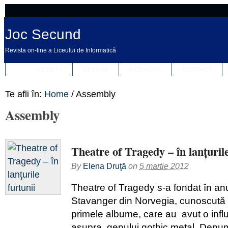
Joc Secund
Revista on-line a Liceului de Informatică
REVISTA
DESPRE
REDACȚIA
CONTACT
Te afli în:
Home
/
Assembly
Assembly
Theatre of Tragedy – în lanţurile
By
Elena Druţă
on
5 martie 2012
Theatre of Tragedy s-a fondat în anu
Stavanger din Norvegia, cunoscută 
primele albume, care au avut o infl
asupra genului gothic metal. Denumi