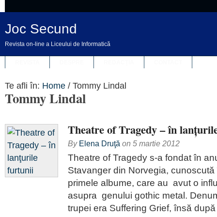
Joc Secund
Revista on-line a Liceului de Informatică
REVISTA
DESPRE
REDACȚIA
CONTACT
Te afli în:
Home
/
Tommy Lindal
Tommy Lindal
Theatre of Tragedy – în lanţurile
By
Elena Druţă
on
5 martie 2012
Theatre of Tragedy s-a fondat în anu
Stavanger din Norvegia, cunoscută 
primele albume, care au avut o infl
asupra genului gothic metal. Denumi
trupei era Suffering Grief, însă după