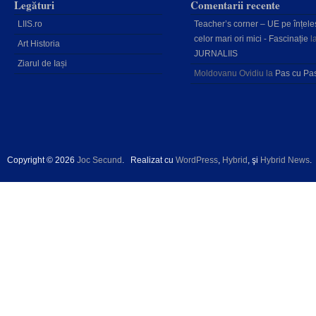
Legături
Comentarii recente
LIIS.ro
Teacher’s corner – UE pe înțele
celor mari ori mici - Fascinație
l
Art Historia
JURNALIIS
Ziarul de Iași
Moldovanu Ovidiu
la
Pas cu Pa
Copyright © 2026
Joc Secund
.
Realizat cu
WordPress
,
Hybrid
, şi
Hybrid News
.