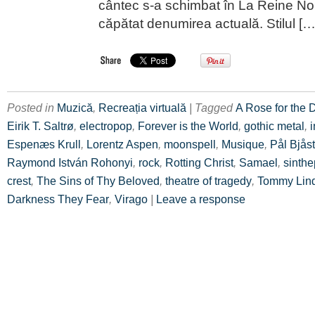
cântec s-a schimbat în La Reine Noir
căpătat denumirea actuală. Stilul […
Posted in
Muzică
,
Recreația virtuală
| Tagged
A Rose for the 
Eirik T. Saltrø
,
electropop
,
Forever is the World
,
gothic metal
,
i
Espenæs Krull
,
Lorentz Aspen
,
moonspell
,
Musique
,
Pål Bjås
Raymond István Rohonyi
,
rock
,
Rotting Christ
,
Samael
,
sinth
crest
,
The Sins of Thy Beloved
,
theatre of tragedy
,
Tommy Lin
Darkness They Fear
,
Virago
|
Leave a response