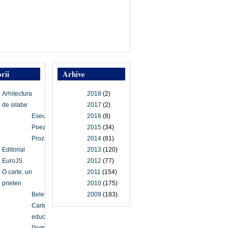
rii
Arhive
Arhitectura
2018
(2)
de silabe
2017
(2)
Eseu
2016
(8)
Poezie
2015
(34)
Proză
2014
(81)
Editorial
2013
(120)
EuroJS
2012
(77)
O carte, un
2011
(154)
prieten
2010
(175)
Beletristică
2009
(183)
Carte
educațională