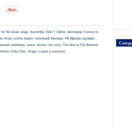
 for the Dead
,
aegis
,
Assembly
,
Eirik T. Saltrø
,
electropop
,
Forever is
æs Krull
,
Lorentz Aspen
,
moonspell
,
Musique
,
Pål Bjåstad
,
paradise
Catego
Samael
,
sinthepop
,
storm
,
techno
,
the crest
,
The Sins of Thy Beloved
,
arkness They Fear
,
Virago
|
Leave a response