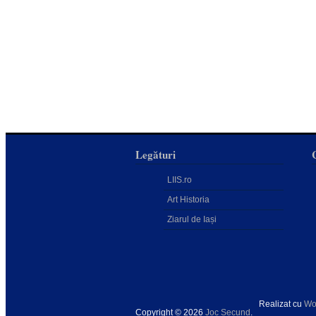
Legături
LIIS.ro
Art Historia
Ziarul de Iași
Realizat cu
Wo
Copyright © 2026
Joc Secund
.