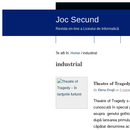
Joc Secund
Revista on-line a Liceului de Informatică
REVISTA
DESPRE
R
Te afli în:
Home
/
industrial
industrial
Theatre of Tragedy 
By
Elena Druţă
on
5 mart
Theatre of Tragedy s-
cunoscută în special 
asupra genului gothic 
după lansarea primulu
căpătat denumirea act