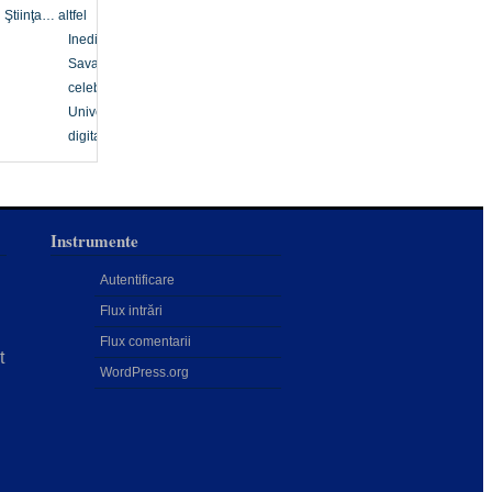
Ştiinţa… altfel
Inedit
Savanți
celebri
Univers
digital
Instrumente
Autentificare
Flux intrări
Flux comentarii
t
WordPress.org