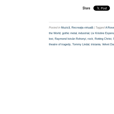
Posted in
Muzică
,
Recreația virtuală
| Tagged
A Rose
the World
,
gothic metal
,
industrial
,
Liv Kristine Espen
lost
,
Raymond István Rohonyi
,
rock
,
Rotting Christ
,
theatre of tragedy
,
Tommy Lindal
,
tristania
,
Velvet D