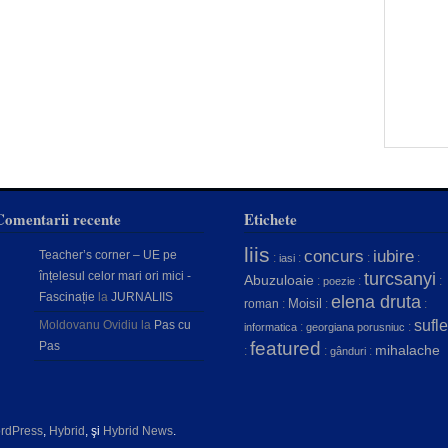
Comentarii recente
Etichete
liis
concurs
iubire
Teacher’s corner – UE pe
:
:
:
:
iasi
înțelesul celor mari ori mici -
turcsanyi
Abuzuloaie
:
:
:
poezie
Fascinație
la
JURNALIIS
elena druta
Moisil
roman
:
:
:
sufle
Moldovanu Ovidiu
la
Pas cu
:
:
informatica
georgiana porusniuc
featured
Pas
mihalache
:
:
:
gânduri
rdPress
,
Hybrid
, şi
Hybrid News
.