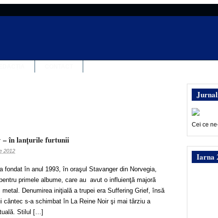
EDACȚIA
CONTACT
Jurnal
Cei ce ne
– în lanţurile furtunii
ie 2012
Iarna 
a fondat în anul 1993, în oraşul Stavanger din Norvegia,
pentru primele albume, care au avut o influienţă majoră
metal. Denumirea iniţială a trupei era Suffering Grief, însă
i cântec s-a schimbat în La Reine Noir şi mai târziu a
uală. Stilul […]