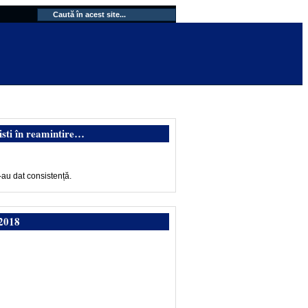
isti în reamintire…
-au dat consistență.
2018